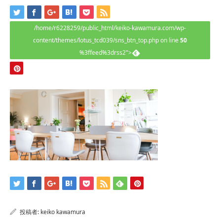
/home/r6228259/public_html/keiko-kawamura.com/wp-
content/themes/lotus_tcd039/sns_btn_top.php on line
50
%3ffeed%3drss2">
投稿者:
keiko kawamura