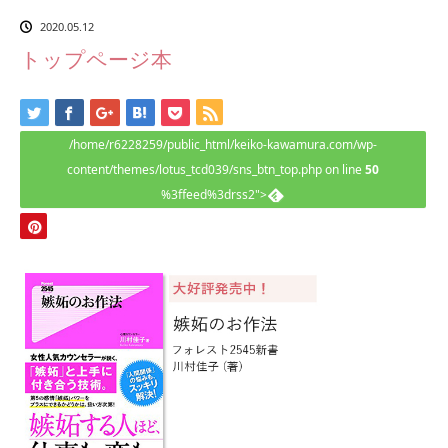
2020.05.12
トップページ本
/home/r6228259/public_html/keiko-kawamura.com/wp-
content/themes/lotus_tcd039/sns_btn_top.php on line
50
%3ffeed%3drss2">