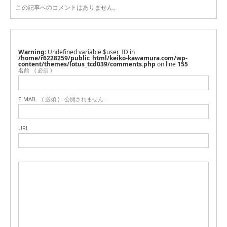
この記事へのコメントはありません。
Warning
: Undefined variable $user_ID in
/home/r6228259/public_html/keiko-kawamura.com/wp-
content/themes/lotus_tcd039/comments.php
on line
155
名前
( 必須 )
E-MAIL
( 必須 ) - 公開されません -
URL