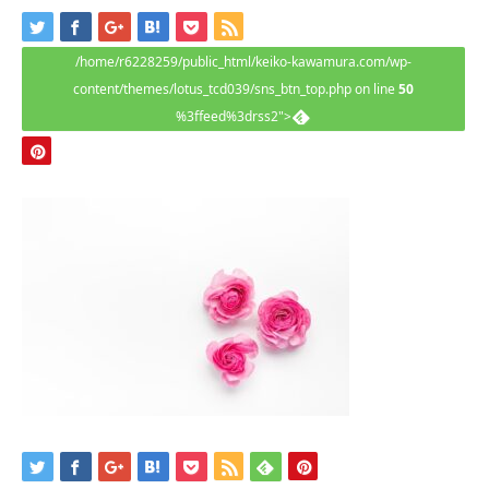
/home/r6228259/public_html/keiko-kawamura.com/wp-
content/themes/lotus_tcd039/sns_btn_top.php on line
50
%3ffeed%3drss2">