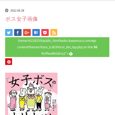
2022.06.28
ボス女子画像
/home/r6228259/public_html/keiko-kawamura.com/wp-
content/themes/lotus_tcd039/sns_btn_top.php on line
50
%3ffeed%3drss2">