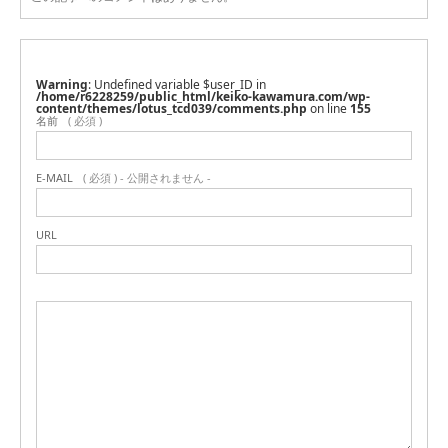
Warning
: Undefined variable $user_ID in
/home/r6228259/public_html/keiko-kawamura.com/wp-
content/themes/lotus_tcd039/comments.php
on line
155
名前
( 必須 )
E-MAIL
( 必須 ) - 公開されません -
URL