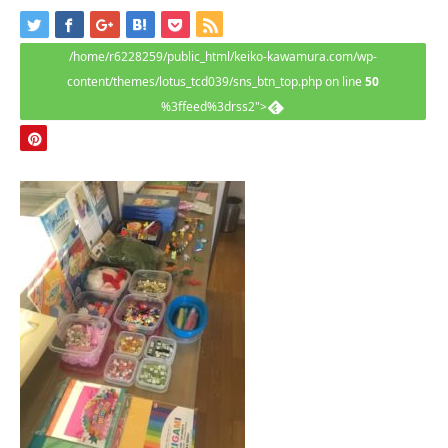
/home/r6228259/public_html/keiko-kawamura.com/wp-
content/themes/lotus_tcd039/sns_btn_top.php on line
50
%3ffeed%3drss2">