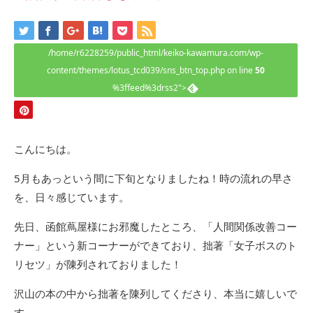
/home/r6228259/public_html/keiko-kawamura.com/wp-
content/themes/lotus_tcd039/sns_btn_top.php on line
50
%3ffeed%3drss2">
こんにちは。
5月もあっという間に下旬となりましたね！時の流れの早さ
を、日々感じています。
先日、函館蔦屋様にお邪魔したところ、「人間関係改善コー
ナー」という新コーナーができており、拙著「女子ボスのト
リセツ」が陳列されておりました！
沢山の本の中から拙著を陳列してくださり、本当に嬉しいで
す。