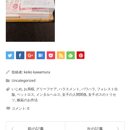
投稿者:
keiko kawamura
Uncategorized
いじめ
,
お局様
,
グリーフケア
,
ハラスメント
,
パワハラ
,
フォレスト出
版
,
ペットロス
,
メンタルヘルス
,
女子の人間関係
,
女子ボスのトリセ
ツ
,
嫉妬のお作法
コメント:
0
前の記事
次の記事