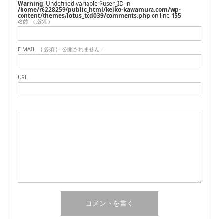
Warning
: Undefined variable $user_ID in
/home/r6228259/public_html/keiko-kawamura.com/wp-
content/themes/lotus_tcd039/comments.php
on line
155
名前
( 必須 )
E-MAIL
( 必須 ) - 公開されません -
URL