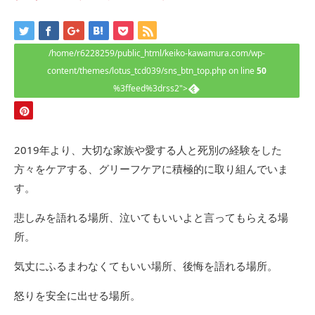
/home/r6228259/public_html/keiko-kawamura.com/wp-
content/themes/lotus_tcd039/sns_btn_top.php on line
50
%3ffeed%3drss2">
2019年より、大切な家族や愛する人と死別の経験をした
方々をケアする、グリーフケアに積極的に取り組んでいま
す。
悲しみを語れる場所、泣いてもいいよと言ってもらえる場
所。
気丈にふるまわなくてもいい場所、後悔を語れる場所。
怒りを安全に出せる場所。