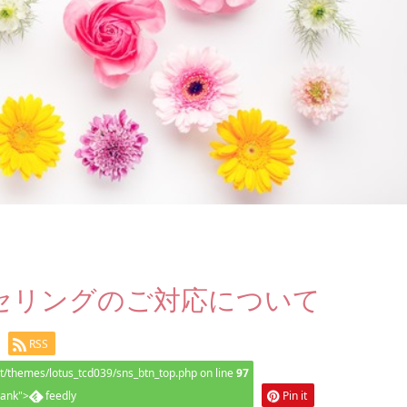
セリングのご対応について
RSS
themes/lotus_tcd039/sns_btn_top.php on line
97
lank">
feedly
Pin it