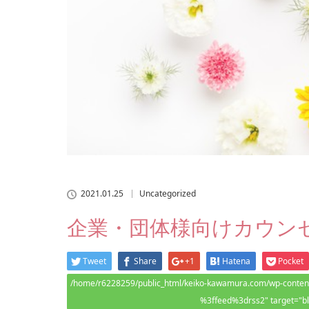
2021.01.25
Uncategorized
企業・団体様向けカウン
Tweet
Share
+1
Hatena
Pocket
/home/r6228259/public_html/keiko-kawamura.com/wp-content/
%3ffeed%3drss2" target="b