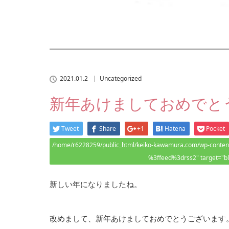
2021.01.2
Uncategorized
新年あけましておめでと
Tweet
Share
+1
Hatena
Pocket
/home/r6228259/public_html/keiko-kawamura.com/wp-content/
%3ffeed%3drss2" target="b
新しい年になりましたね。
改めまして、新年あけましておめでとうございます