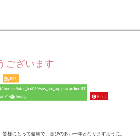
うございます
RSS
themes/lotus_tcd039/sns_btn_top.php on line
97
lank">
feedly
Pin it
。皆様にとって健康で、喜びの多い一年となりますように。