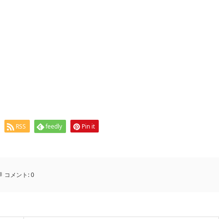
RSS
feedly
Pin it
コメント:
0